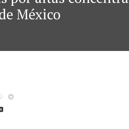
 de México
on