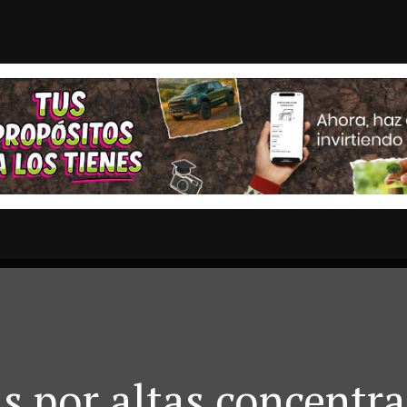
MEJÍA HARO AVENTAJA POR 2...
Isla Mujeres
STAS
OPINION
ESTADOS
MULTIMEDIA
ENTRETENIMI
s por altas concentra