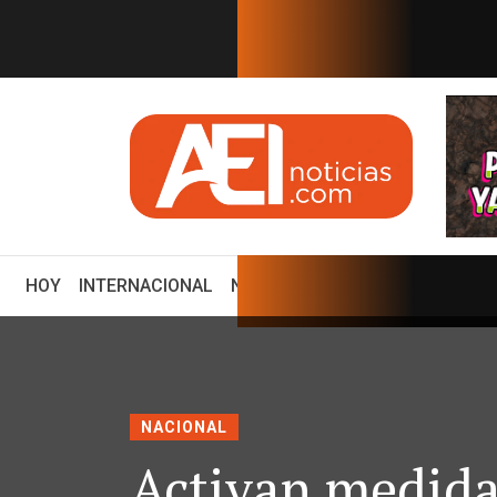
EN TIEMPO REAL
ctos de interés; *Rele...
PRECANDIDATOS 2027: ULISES 
(CURRENT)
HOY
INTERNACIONAL
NACIONAL
ECONOMÍA
ENCUE
NACIONAL
Activan medida