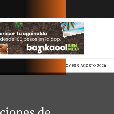
 libre de Sargazo
Abelardo de la Espriel
ENTO
HOY ES 9 AGOSTO 2026
ciones de