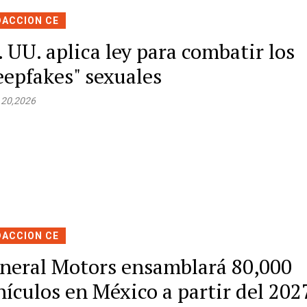
DACCION CE
. UU. aplica ley para combatir los
eepfakes" sexuales
 20,2026
DACCION CE
neral Motors ensamblará 80,000
hículos en México a partir del 202