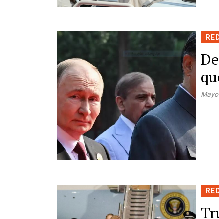
RE
De
qu
Mayo
RE
Tr