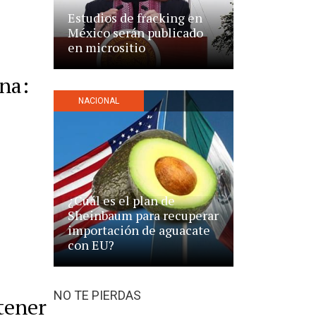
Estudios de fracking en
México serán publicado
en micrositio
na:
NACIONAL
¿Cuál es el plan de
Sheinbaum para recuperar
importación de aguacate
con EU?
NO TE PIERDAS
tener