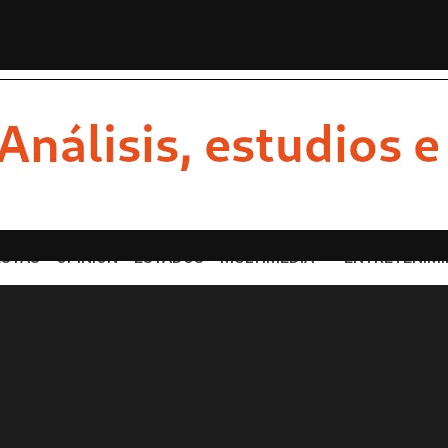
 para recuperar importa...
¿Por qué Sheinbaum quiere 
STAS
OPINION
ESTADOS
MULTIMEDIA
ENTRETENIMI