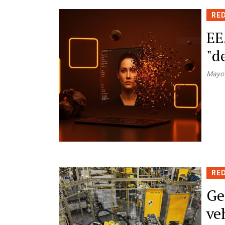
RE
EE
"d
Mayo
RE
Ge
ve