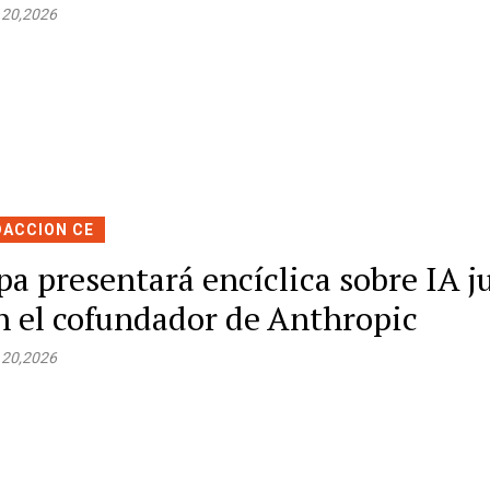
 20,2026
DACCION CE
pa presentará encíclica sobre IA j
n el cofundador de Anthropic
 20,2026