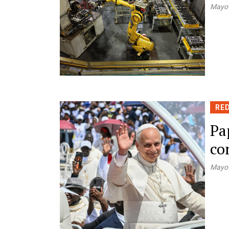
Mayo
RE
Pa
co
Mayo