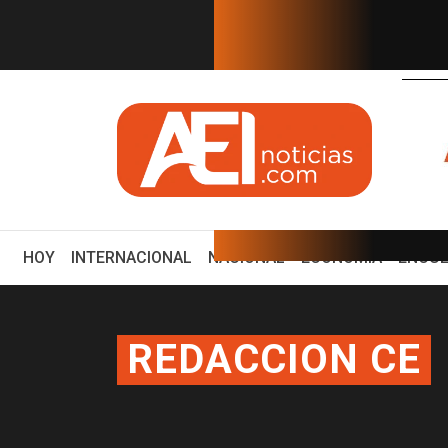
EN TIEMPO REAL
erán publicado en mi...
¿Cuál es el plan de Sheinbaum
(CURRENT)
HOY
INTERNACIONAL
NACIONAL
ECONOMÍA
ENCUE
REDACCION CE