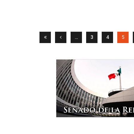
(curr
…
3
4
5