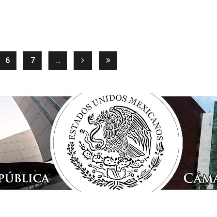
ent)
6
7
…