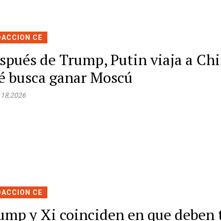
DACCION CE
spués de Trump, Putin viaja a Chi
é busca ganar Moscú
 18,2026
DACCION CE
ump y Xi coinciden en que deben 