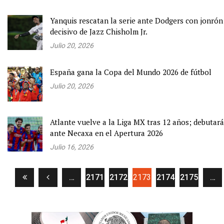
Yanquis rescatan la serie ante Dodgers con jonrón
decisivo de Jazz Chisholm Jr.
Julio 20, 2026
España gana la Copa del Mundo 2026 de fútbol
Julio 20, 2026
Atlante vuelve a la Liga MX tras 12 años; debutará
ante Necaxa en el Apertura 2026
Julio 16, 2026
(current)
…
2171
2172
2173
2174
2175
…