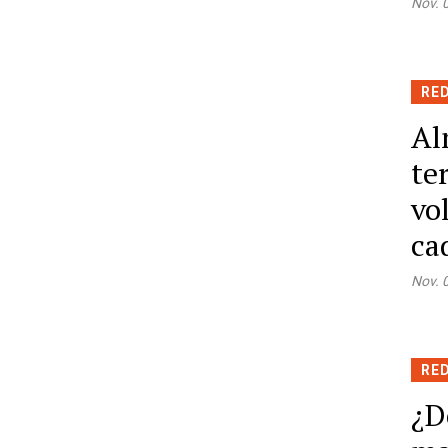
Nov. 
RE
Al
te
vo
ca
Nov. 
RE
¿D