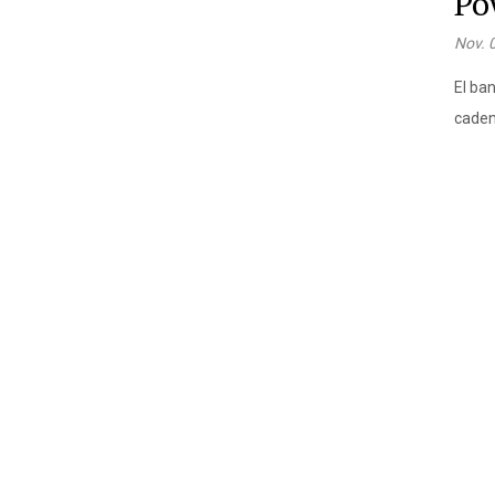
Po
Nov. 
El ban
caden