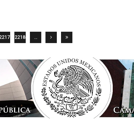
rrent)
2217
2218
…