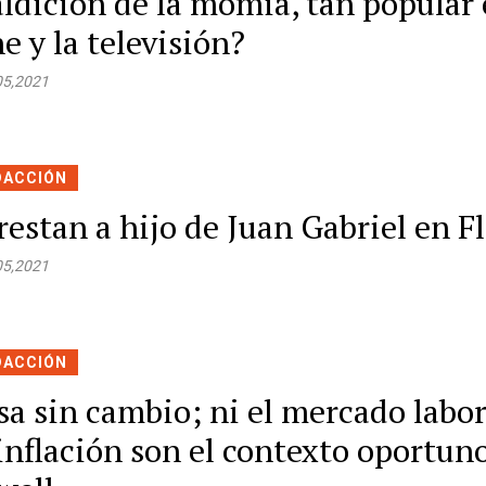
ldición de la momia, tan popular 
ne y la televisión?
05,2021
DACCIÓN
restan a hijo de Juan Gabriel en F
05,2021
DACCIÓN
sa sin cambio; ni el mercado labor
 inflación son el contexto oportun