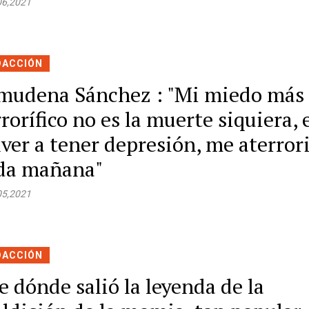
06,2021
DACCIÓN
mudena Sánchez : "Mi miedo más
rrorífico no es la muerte siquiera, 
lver a tener depresión, me aterror
da mañana"
05,2021
DACCIÓN
e dónde salió la leyenda de la