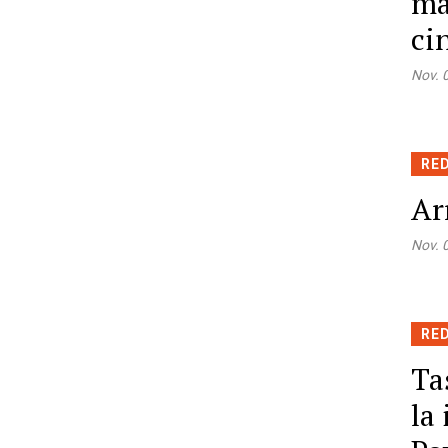
ma
ci
Nov. 
RE
Ar
Nov. 
RE
Ta
la