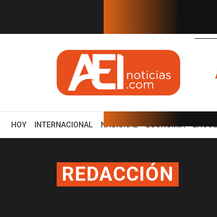
EN TIEMPO REAL
años después. Comienzan "Di...
El vo
(CURRENT)
HOY
INTERNACIONAL
NACIONAL
ECONOMÍA
ENCUE
REDACCIÓN