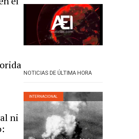
en el
lorida
NOTICIAS DE ÚLTIMA HORA
INTERNACIONAL
al ni
o: