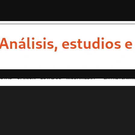
to del hartazgo
Luis Cárdenas se des
STAS
OPINION
ESTADOS
MULTIMEDIA
ENTRETENIMI