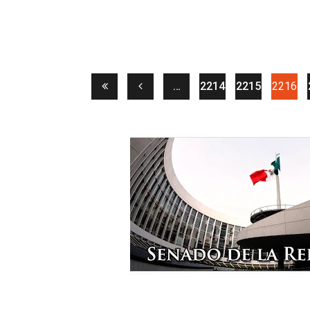
(cu
…
2214
2215
2216