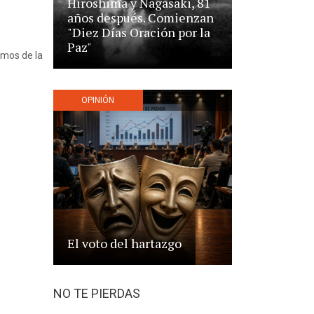
Hiroshima y Nagasaki, 81
años después. Comienzan
"Diez Días Oración por la
Paz"
sumos de la
OPINIÓN
El voto del hartazgo
NO TE PIERDAS