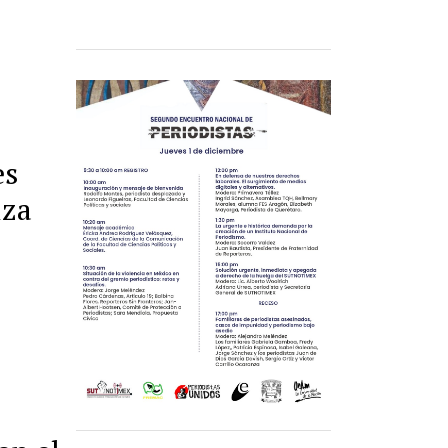
es
iza