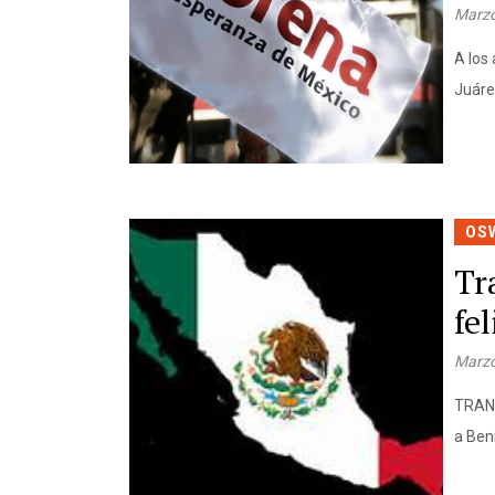
Marzo
A los 
Juáre
OS
Tr
fe
Marzo
TRANSI
a Ben