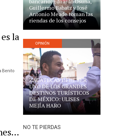
bancario: Eduardo Osuna,
Guillermo Babatz y José
Antonio Meade toman las
riendas de los consejos
es la
OPINIÓN
 a Benito
ZACATECAS DEBE SER
UNO DE LOS GRANDES
DESTINOS TURÍSTICOS
DE MÉXICO: ULISES
MEJÍA HARO
NO TE PIERDAS
ones…