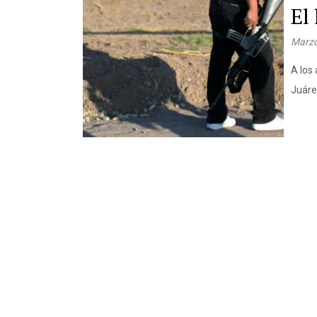
El 
Marzo
A los 
Juáre