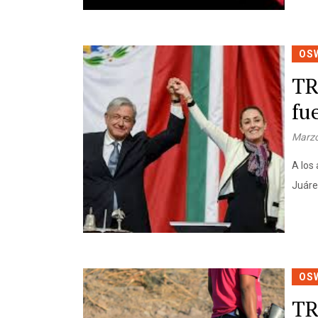
OS
TR
fu
Marzo
A los 
Juáre
OS
TR