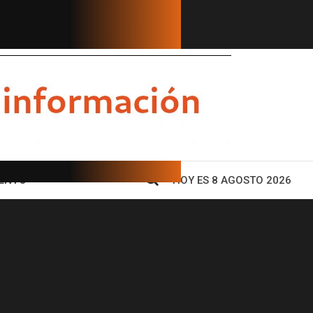
 conductor anuncia su salida tra...
GOBERNADORE
ENTO
HOY ES 8 AGOSTO 2026