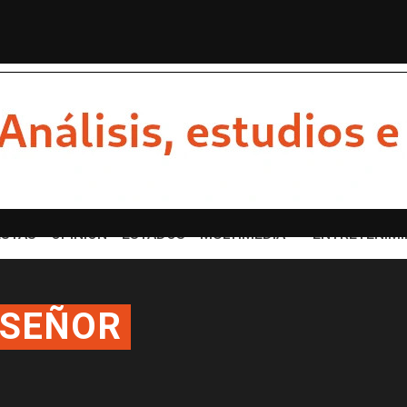
E LOS GRANDES DESTINOS TURÍS...
Con emotivo mensaje,
STAS
OPINION
ESTADOS
MULTIMEDIA
ENTRETENIMI
ASEÑOR