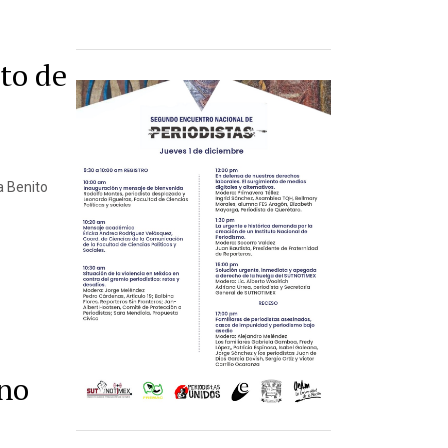
to de
 a Benito
no