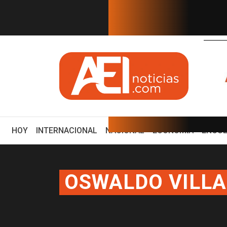
EN TIEMPO REAL
o: Eduardo Osuna, Guillerm...
ZACATECAS DEBE SER UNO D
(CURRENT)
HOY
INTERNACIONAL
NACIONAL
ECONOMÍA
ENCUE
OSWALDO VILL