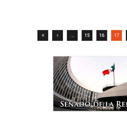
(cur
…
15
16
17