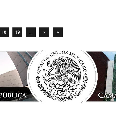
rent)
18
19
…