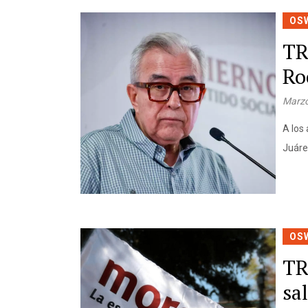
OS
TR
Ro
Marzo
A los 
Juáre
OS
TR
sa