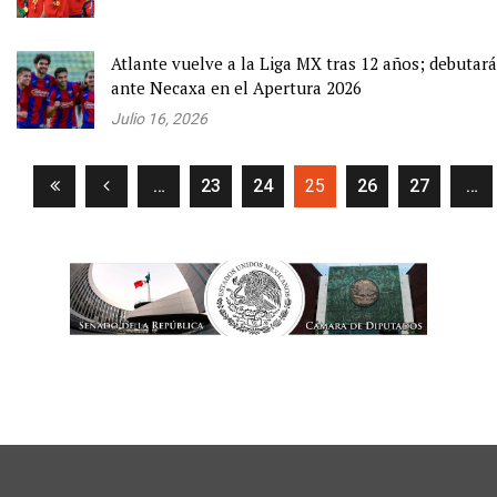
Atlante vuelve a la Liga MX tras 12 años; debutará
ante Necaxa en el Apertura 2026
Julio 16, 2026
(current)
…
23
24
25
26
27
…