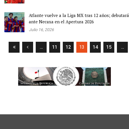
Atlante vuelve a la Liga MX tras 12 años; debutará
ante Necaxa en el Apertura 2026
Julio 16, 2026
(current)
…
11
12
13
14
15
…