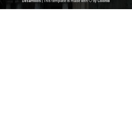
Desarrollos
| This template is made with
by
Colorlib