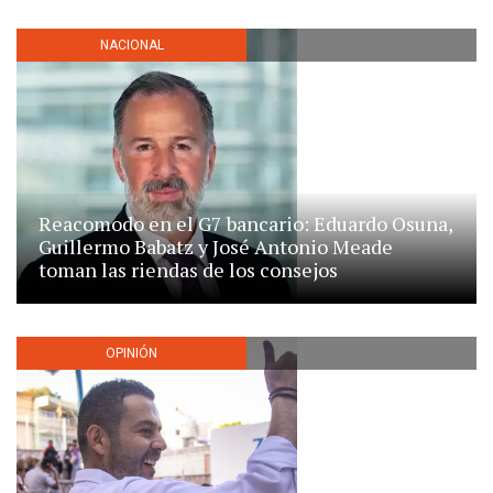
NACIONAL
Reacomodo en el G7 bancario: Eduardo Osuna,
Guillermo Babatz y José Antonio Meade
toman las riendas de los consejos
OPINIÓN