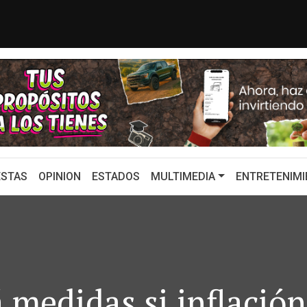
en México serán publicado en mi...
¿Cuál es el plan d
STAS
OPINION
ESTADOS
MULTIMEDIA
ENTRETENIMI
medidas si inflación