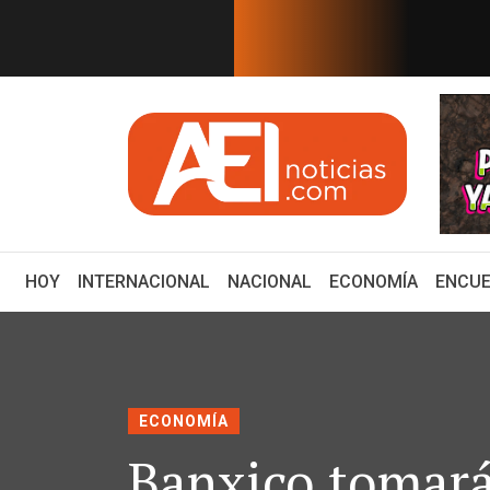
EN TIEMPO REAL
 de MVS Noticias tras consol...
Estudios de fracking 
(CURRENT)
HOY
INTERNACIONAL
NACIONAL
ECONOMÍA
ENCUE
ECONOMÍA
Banxico tomará 