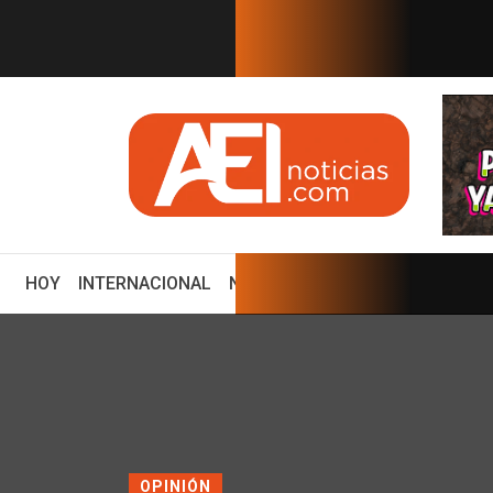
EN TIEMPO REAL
de MVS Noticias tras consol...
Estudios de fracking e
(CURRENT)
HOY
INTERNACIONAL
NACIONAL
ECONOMÍA
ENCUE
OPINIÓN