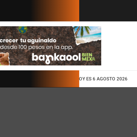
 Sheinbaum para recuperar importa...
¿Por qué Sheinbau
ENTO
HOY ES 6 AGOSTO 2026