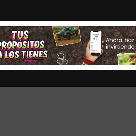
n México serán publicado en mi...
¿Cuál es el plan de
STAS
OPINION
ESTADOS
MULTIMEDIA
ENTRETENIMI