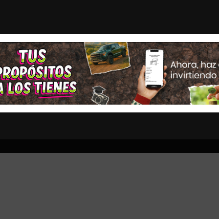
LOS GRANDES DESTINOS TURÍS...
Con emotivo mensaje, co
STAS
OPINION
ESTADOS
MULTIMEDIA
ENTRETENIMI