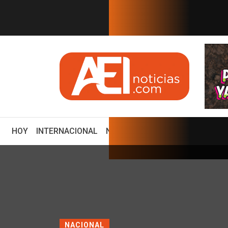
EN TIEMPO REAL
 Eduardo Osuna, Guillerm...
ZACATECAS DEBE SER UNO DE 
(CURRENT)
HOY
INTERNACIONAL
NACIONAL
ECONOMÍA
ENCUE
NACIONAL