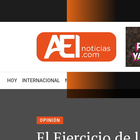
EN TIEMPO REAL
N SUS PREFERENCIAS
¿Por qué Perú y México romp
(CURRENT)
HOY
INTERNACIONAL
NACIONAL
ECONOMÍA
ENCUE
OPINIÓN
El Ejercicio de 