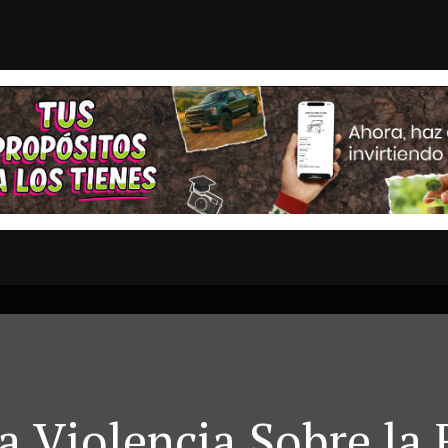
ieron relaciones diplomát...
Fujimori acepta dar
STAS
OPINION
ESTADOS
MULTIMEDIA
ENTRETENIMI
la Violencia Sobre la