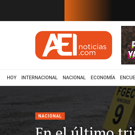
EN TIEMPO REAL
re tiene rostro de mujer
Reacomodo en el G7 banca
(CURRENT)
HOY
INTERNACIONAL
NACIONAL
ECONOMÍA
ENCUE
NACIONAL
En el último tr