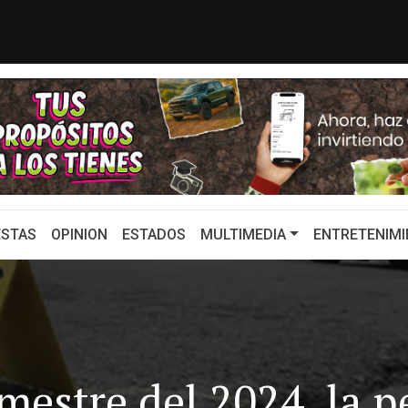
rio: Eduardo Osuna, Guillerm...
ZACATECAS DEBE SER UNO
STAS
OPINION
ESTADOS
MULTIMEDIA
ENTRETENIMI
imestre del 2024, la 