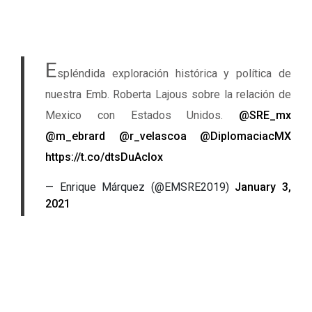
E
spléndida exploración histórica y política de
nuestra Emb. Roberta Lajous sobre la relación de
Mexico con Estados Unidos. ⁦
@SRE_mx
@m_ebrard
⁩ ⁦
@r_velascoa
⁩ ⁦
@DiplomaciacMX
https://t.co/dtsDuAclox
— Enrique Márquez (@EMSRE2019)
January 3,
2021