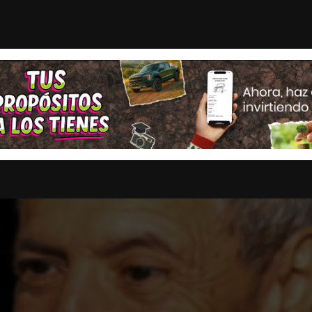
icado en mi...
¿Cuál es el plan de Sheinbaum para recu
STAS
OPINION
ESTADOS
MULTIMEDIA
ENTRETENIMI