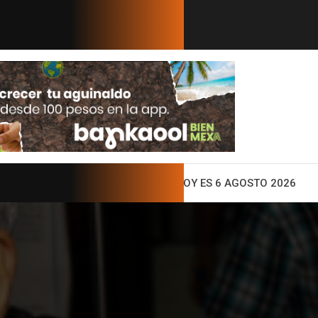
perar importa...
¿Por qué Sheinbaum quiere que León X
ENTO
HOY ES 6 AGOSTO 2026