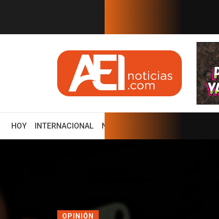
EN TIEMPO REAL
s consol...
Estudios de fracking en México serán publ
(CURRENT)
HOY
INTERNACIONAL
NACIONAL
ECONOMÍA
ENCUE
OPINIÓN