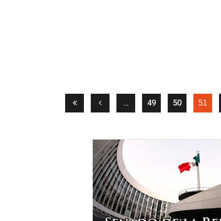
…
49
50
(cur
51