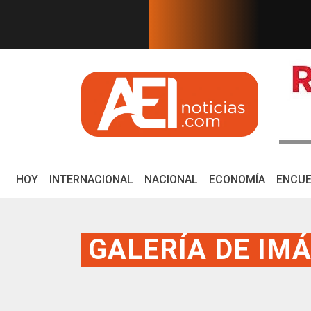
EN TIEMPO REAL
que Banxico mantendrá su tasa
EEUU ofrece $25 m
(CURRENT)
HOY
INTERNACIONAL
NACIONAL
ECONOMÍA
ENCUE
GALERÍA DE IM