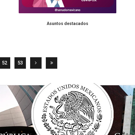
Asuntos destacados
rent)
52
53