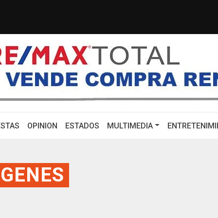
illones por estadounidense acusado ...
CHQH: EE. UU. 
STAS
OPINION
ESTADOS
MULTIMEDIA
ENTRETENIMI
ÁGENES