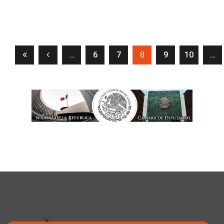
…
6
7
(current)
9
10
…
8