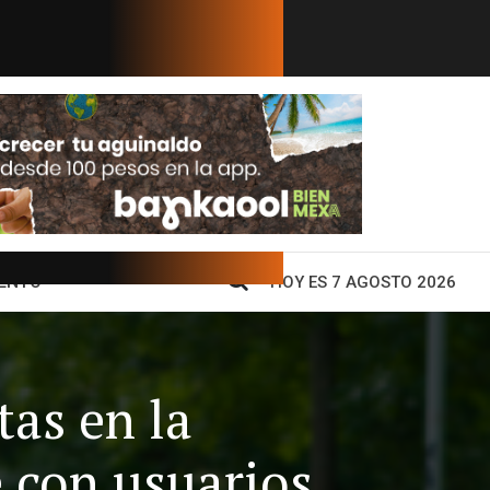
ide de MVS Noticias tras consol...
Estudios de frackin
ENTO
HOY ES 7 AGOSTO 2026
tas en la
 con usuarios