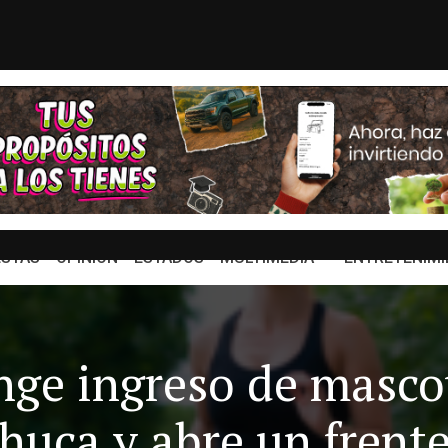
 del hartazgo
Luis Cárdenas se desp
STAS
OPINION
ESTADOS
MULTIMEDIA
ENTRETENIMI
inge ingreso de masco
uca y abre un frente