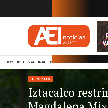
EN TIEMPO REAL
os después. Comienzan "Di...
El voto
(CURRENT)
HOY
INTERNACIONAL
NACIONAL
ECONOMÍA
ENCUE
DEPORTES
Iztacalco restr
Magdalena Mixh