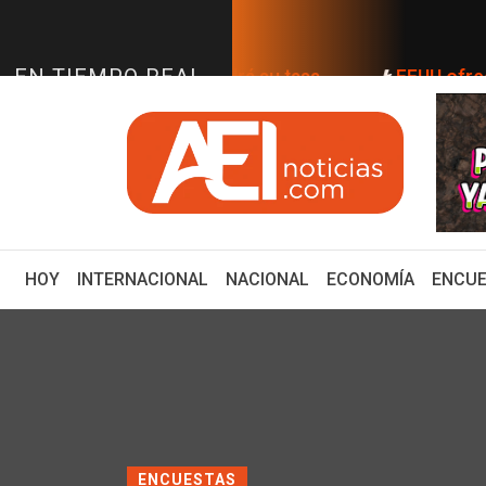
EN TIEMPO REAL
a que Banxico mantendrá su tasa
EEUU ofrece $25 
(CURRENT)
HOY
INTERNACIONAL
NACIONAL
ECONOMÍA
ENCUE
ENCUESTAS