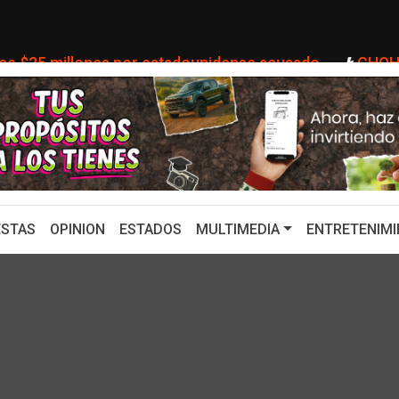
millones por estadounidense acusado ...
CHQH: EE. UU
STAS
OPINION
ESTADOS
MULTIMEDIA
ENTRETENIMI