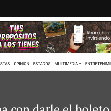
e, conductor anuncia su salida tra...
GOBERNADO
STAS
OPINION
ESTADOS
MULTIMEDIA
ENTRETENIMI
 con darle el boleto