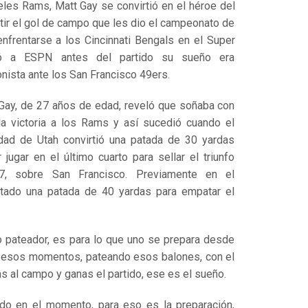
eles Rams
,
Matt Gay
se convirtió en el héroe del
tir el gol de campo que les dio el campeonato de
enfrentarse a los
Cincinnati Bengals
en el
Super
ó a ESPN antes del partido su sueño era
nista ante los
San Francisco 49ers
.
Gay, de 27 años de edad, reveló que soñaba con
la victoria a los Rams y así sucedió cuando el
dad de Utah convirtió una patada de 30 yardas
jugar en el último cuarto para sellar el triunfo
7, sobre San Francisco. Previamente en el
ctado una patada de 40 yardas para empatar el
 pateador, es para lo que uno se prepara desde
en esos momentos, pateando esos balones, con el
s al campo y ganas el partido, ese es el sueño.
ado en el momento, para eso es la preparación,