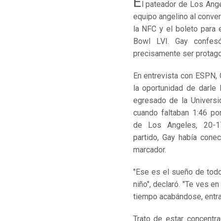
E
l pateador de
Los Ang
equipo angelino al conver
la NFC y el boleto para 
Bowl LVI
. Gay confes
precisamente ser protago
En entrevista con ESPN, 
la oportunidad de darle 
egresado de la Universi
cuando faltaban 1:46 por 
de Los Angeles, 20-1
partido, Gay había cone
marcador.
"Ese es el sueño de todo
niño", declaró. "Te ves 
tiempo acabándose, entra
Trato de estar concentr