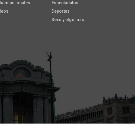
lumnas locales
Espectáculos
deos
Deportes
Sexo y algo más
ade with
by
Colorlib