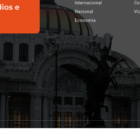
Internacional
Co
Nacional
Vi
Economía
os los derechos reservados |
aeinoticias
&
BIT Desarrollos
| This template is m