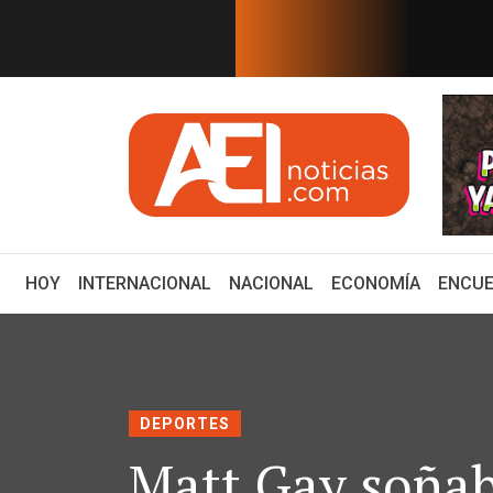
EN TIEMPO REAL
 DE LOS GRANDES DESTINOS TURÍS...
Con emotivo mensaj
(CURRENT)
HOY
INTERNACIONAL
NACIONAL
ECONOMÍA
ENCUE
DEPORTES
Matt Gay soñaba