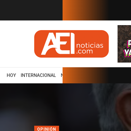
EN TIEMPO REAL
nxico mantendrá su tasa
EEUU ofrece $25 millones
(CURRENT)
HOY
INTERNACIONAL
NACIONAL
ECONOMÍA
ENCUE
OPINIÓN