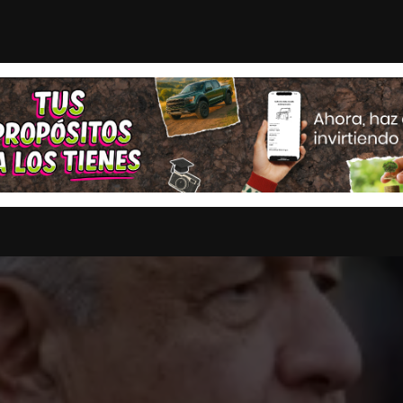
 por estadounidense acusado ...
CHQH: EE. UU. Declara
STAS
OPINION
ESTADOS
MULTIMEDIA
ENTRETENIMI