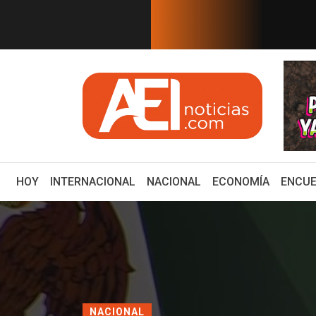
EN TIEMPO REAL
n México serán publicado en mi...
¿Cuál es el plan de 
(CURRENT)
HOY
INTERNACIONAL
NACIONAL
ECONOMÍA
ENCUE
NACIONAL