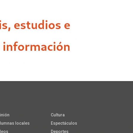
inión
Cultura
lumnas locales
Espectáculos
deos
Deportes