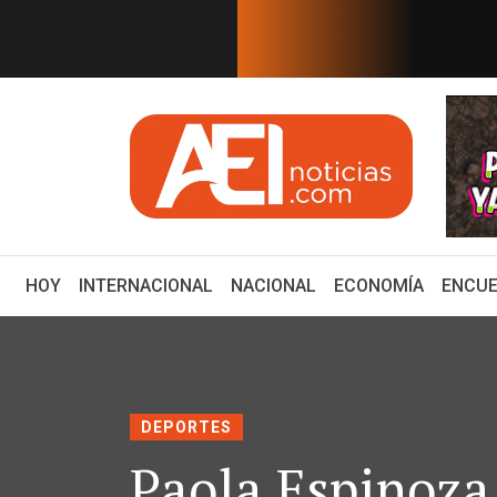
EN TIEMPO REAL
en conflictos de interés; *Rele...
PRECANDIDATOS 2027: 
(CURRENT)
HOY
INTERNACIONAL
NACIONAL
ECONOMÍA
ENCUE
DEPORTES
Paola Espinoza