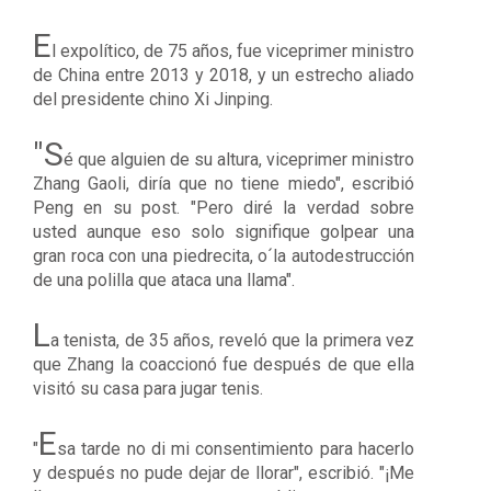
E
l expolítico, de 75 años, fue viceprimer ministro
de China entre 2013 y 2018, y un estrecho aliado
del presidente chino
Xi Jinping
.
"S
é que alguien de su altura, viceprimer ministro
Zhang Gaoli, diría que no tiene miedo", escribió
Peng en su post. "Pero diré la verdad sobre
usted aunque eso solo signifique golpear una
gran roca con una piedrecita, o´la autodestrucción
de una polilla que ataca una llama".
L
a tenista, de 35 años, reveló que la primera vez
que Zhang la coaccionó fue después de que ella
visitó su casa para jugar tenis.
E
"
sa tarde no
di mi consentimiento
para hacerlo
y después no pude dejar de llorar", escribió. "¡Me