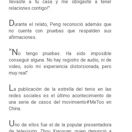
llevaste a tu casa y me obligaste a tener
relaciones contigo!".
D
urante el relato, Peng reconoció además que
no cuenta con pruebas que respalden sus
afirmaciones.
"N
o tengo pruebas. Ha sido imposible
conseguir alguna. No hay registro de audio, ni de
video, solo mi experiencia distorsionada, pero
muy real".
L
a publicación de la estrella del tenis en las
redes sociales es el último acontecimiento de
una serie de casos del movimiento
#
MeToo
en
China.
U
no de ellos fue el de la popular presentadora
de televisión,
Zhou Xiaoxuan,
quien denunció a