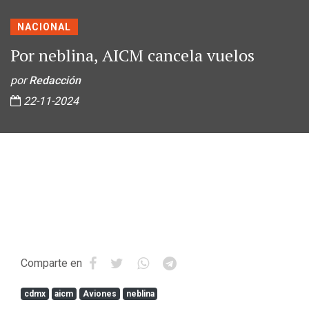
NACIONAL
Por neblina, AICM cancela vuelos
por
Redacción
22-11-2024
Comparte en
cdmx
aicm
Aviones
neblina