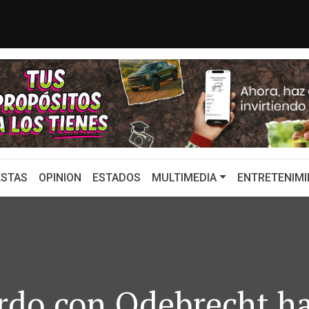
 Sheinbaum para recuperar importa...
¿Por qué Sheinba
STAS
OPINION
ESTADOS
MULTIMEDIA
ENTRETENIMI
rdo con Odebrecht h