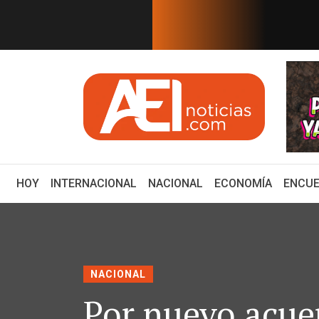
EN TIEMPO REAL
n México serán publicado en mi...
¿Cuál es el plan de
(CURRENT)
HOY
INTERNACIONAL
NACIONAL
ECONOMÍA
ENCUE
NACIONAL
Por nuevo acue