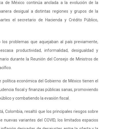
a de México continúa anclada a la evolución de la
nera desigual a distintas regiones y grupos de la
artes el secretario de Hacienda y Crédito Público,
 los problemas que aquejaban al país previamente,
escasa productividad, informalidad, desigualdad y
nario durante la Reunión del Consejo de Ministros de
cífico.
 política económica del Gobierno de México tienen el
udencia fiscal y finanzas públicas sanas, promoviendo
 público y combatiendo la evasión fiscal.
á, Colombia, resaltó que los principales riesgos sobre
de nuevas variantes del COVID, los limitados espacios
e inflación derivadas de desajustes entre la oferta y la