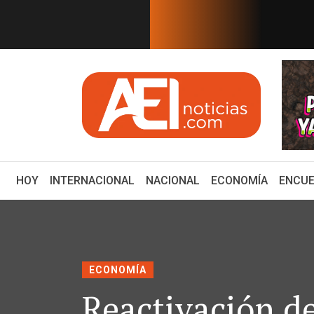
EN TIEMPO REAL
Banxico mantendrá su tasa
EEUU ofrece $25 millon
(CURRENT)
HOY
INTERNACIONAL
NACIONAL
ECONOMÍA
ENCUE
ECONOMÍA
Reactivación d