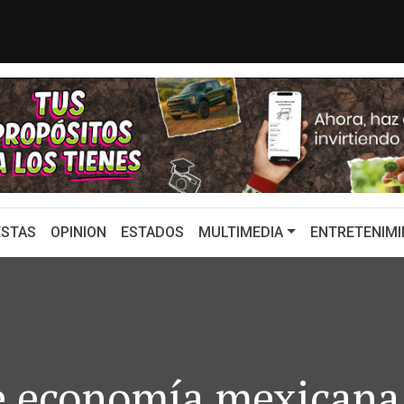
es por estadounidense acusado ...
CHQH: EE. UU. Decl
STAS
OPINION
ESTADOS
MULTIMEDIA
ENTRETENIMI
e economía mexicana,