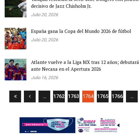
decisivo de Jazz Chisholm Jr.
Julio 20, 2026
España gana la Copa del Mundo 2026 de fútbol
Julio 20, 2026
Atlante vuelve a la Liga MX tras 12 años; debutará
ante Necaxa en el Apertura 2026
Julio 16, 2026
(current)
…
1762
1763
1764
1765
1766
…