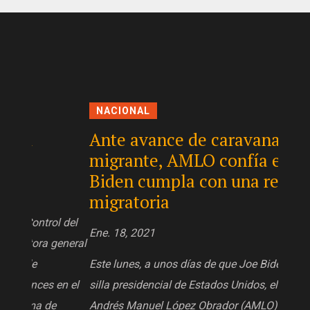
NACIONAL
NAC
Ante avance de caravana
Ebr
migrante, AMLO confía en que
enví
Biden cumpla con una reforma
act
migratoria
Ene. 1
l del
Ene. 18, 2021
general
El can
Este lunes, a unos días de que Joe Biden asuma la
las pr
en el
silla presidencial de Estados Unidos, el presidente
vacuna
Andrés Manuel López Obrador (AMLO) esperó que
Astra