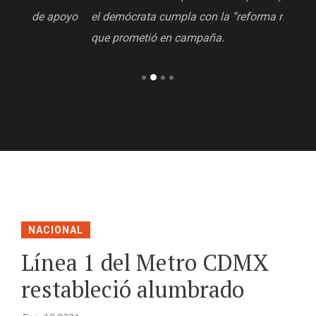
poyo
el demócrata cumpla con la “reforma migratoria”
que prometió en campaña.
NACIONAL
Línea 1 del Metro CDMX
restableció alumbrado