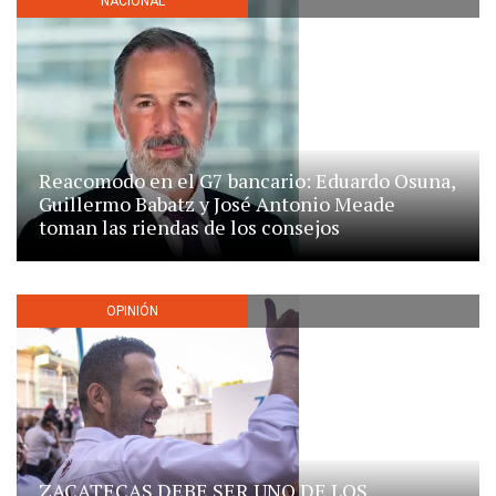
NACIONAL
Reacomodo en el G7 bancario: Eduardo Osuna,
Guillermo Babatz y José Antonio Meade
toman las riendas de los consejos
OPINIÓN
ZACATECAS DEBE SER UNO DE LOS