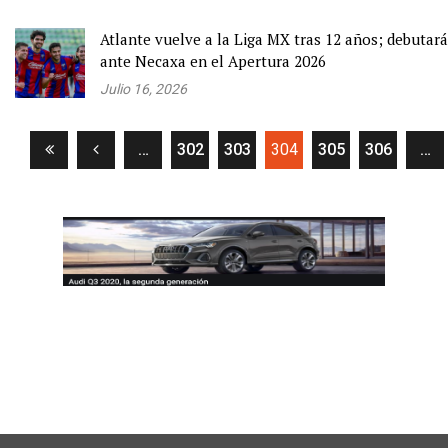
Atlante vuelve a la Liga MX tras 12 años; debutará
ante Necaxa en el Apertura 2026
Julio 16, 2026
(current)
…
302
303
304
305
306
…