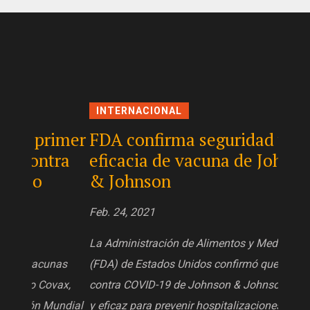
INTERNACIONAL
INT
imer
FDA confirma seguridad y
Inha
ra
eficacia de vacuna de Johnson
carg
& Johnson
Feb. 2
Feb. 24, 2021
La Con
La Administración de Alimentos y Medicamentos
líder 
as
(FDA) de Estados Unidos confirmó que la vacuna
públic
ax,
contra COVID-19 de Johnson & Johnson es segura
declar
undial
y eficaz para prevenir hospitalizaciones y muerte
de leg