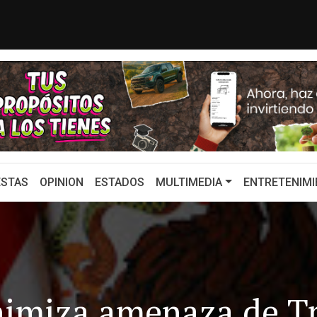
l voto del hartazgo
Luis Cárdenas se
STAS
OPINION
ESTADOS
MULTIMEDIA
ENTRETENIMI
imiza amenaza de T