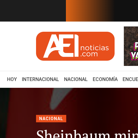
EN TIEMPO REAL
 81 años después. Comienzan "Di...
E
(CURRENT)
HOY
INTERNACIONAL
NACIONAL
ECONOMÍA
ENCUE
NACIONAL
Sheinbaum min