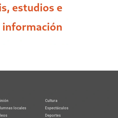
inión
Cultura
lumnas locales
Espectáculos
deos
Deportes