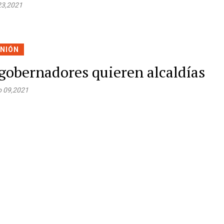
 23,2021
INIÓN
gobernadores quieren alcaldías
 09,2021