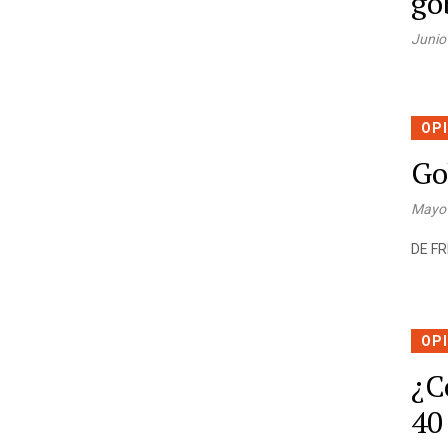
go
Junio
OP
Go
Mayo
DE FR
OP
¿C
40