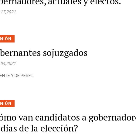
bernadores, actuales y electos.
 17,2021
INIÓN
bernantes sojuzgados
 04,2021
ENTE Y DE PERFIL
INIÓN
ómo van candidatos a gobernador
 días de la elección?