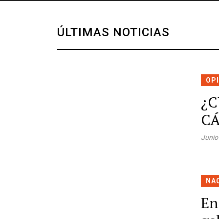
ÚLTIMAS NOTICIAS
OP
¿C
CÁ
Junio
NA
En