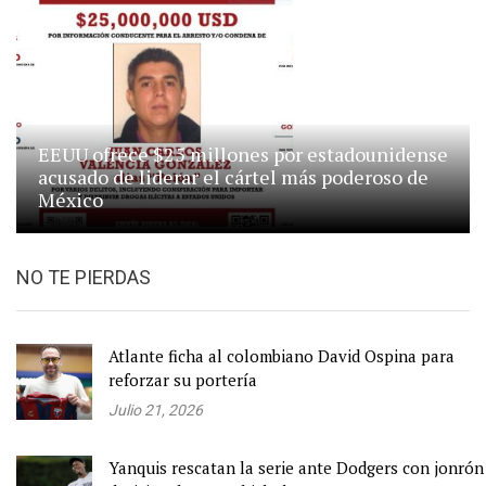
EEUU ofrece $25 millones por estadounidense
acusado de liderar el cártel más poderoso de
México
NO TE PIERDAS
Atlante ficha al colombiano David Ospina para
reforzar su portería
Julio 21, 2026
Yanquis rescatan la serie ante Dodgers con jonrón