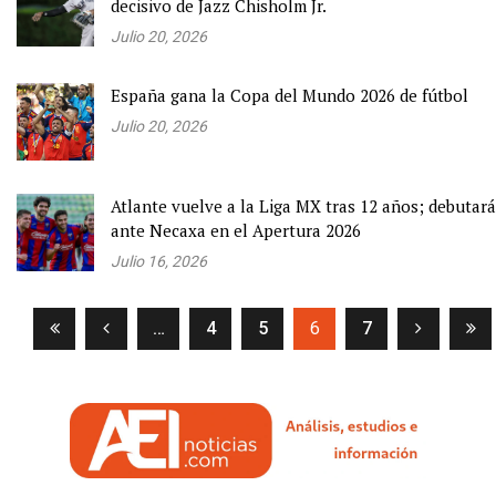
decisivo de Jazz Chisholm Jr.
Julio 20, 2026
España gana la Copa del Mundo 2026 de fútbol
Julio 20, 2026
Atlante vuelve a la Liga MX tras 12 años; debutará
ante Necaxa en el Apertura 2026
Julio 16, 2026
(current)
…
4
5
6
7