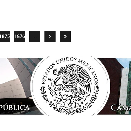
rrent)
1875
1876
…