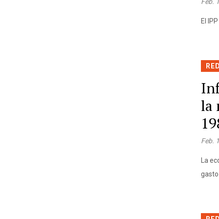
Feb. 
El IP
RE
In
la
19
Feb. 
La ec
gasto