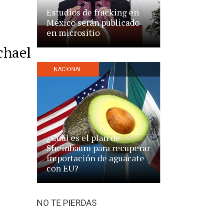
Estudios de fracking en
México serán publicado
en micrositio
chael
NACIONAL
¿Cuál es el plan de
Sheinbaum para recuperar
importación de aguacate
con EU?
NO TE PIERDAS