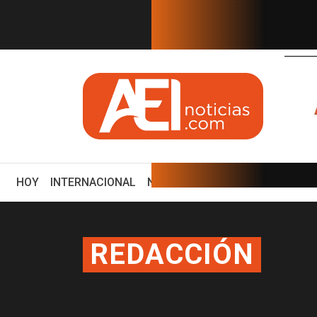
EN TIEMPO REAL
xico serán publicado en mi...
¿Cuál es el plan de She
(CURRENT)
HOY
INTERNACIONAL
NACIONAL
ECONOMÍA
ENCUE
REDACCIÓN