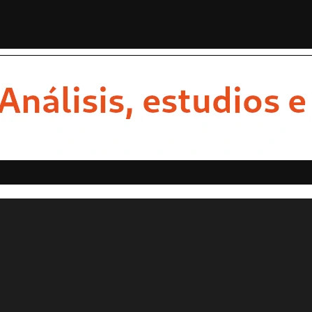
inbaum para recuperar importa...
¿Por qué Sheinbaum qu
STAS
OPINION
ESTADOS
MULTIMEDIA
ENTRETENIMI