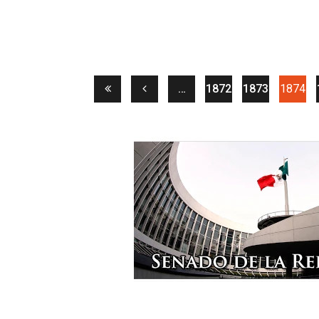
(cu
…
1872
1873
1874