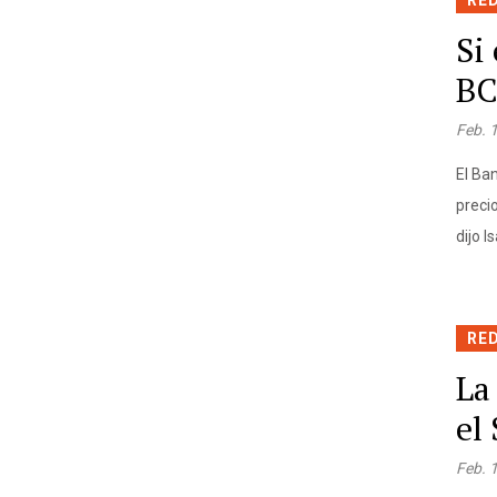
RE
Si
BC
Feb. 
El Ban
precio
dijo 
RE
La
el
Feb. 