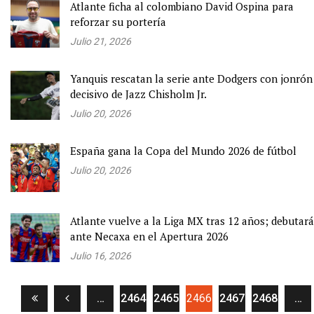
Atlante ficha al colombiano David Ospina para
reforzar su portería
Julio 21, 2026
Yanquis rescatan la serie ante Dodgers con jonrón
decisivo de Jazz Chisholm Jr.
Julio 20, 2026
España gana la Copa del Mundo 2026 de fútbol
Julio 20, 2026
Atlante vuelve a la Liga MX tras 12 años; debutará
ante Necaxa en el Apertura 2026
Julio 16, 2026
(current)
…
2464
2465
2466
2467
2468
…