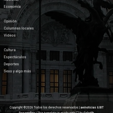
Economía
Opinión
Columnas locales
Videos
Cultura
Espectáculos
Deportes
Sexo y algo más
Copyright ©
2026 Todos los derechos reservados |
aeinoticias
&
BIT
Desarrollos
| This template is made with
by
Colorlib