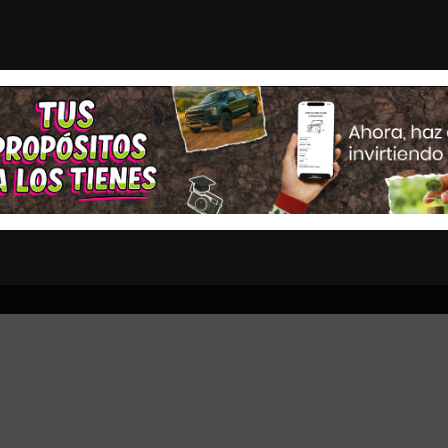
nbaum para recuperar importa...
¿Por qué Sheinbaum qui
STAS
OPINION
ESTADOS
MULTIMEDIA
ENTRETENIMI