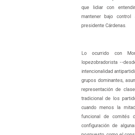
que lidiar con entend
mantener bajo control 
presidente Cárdenas.
Lo ocurrido con Mo
lopezobradorista --desd
intencionalidad antipartid
grupos dominantes, asunc
representación de clase
tradicional de los parti
cuando menos la mitad
funcional de comités d
configuración de algun
pospuesto, como el consej