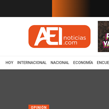
EN TIEMPO REAL
ancario: Eduardo Osuna, Guillerm...
ZACATECAS DEBE SER
(CURRENT)
HOY
INTERNACIONAL
NACIONAL
ECONOMÍA
ENCUE
OPINIÓN