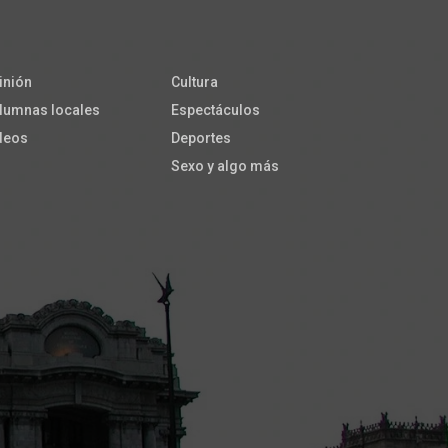
inión
Cultura
lumnas locales
Espectáculos
deos
Deportes
Sexo y algo más