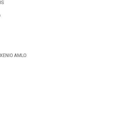
OS
O
EXENIO AMLO