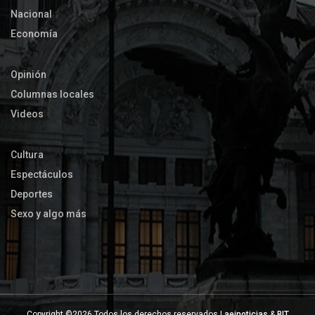
Nacional
Economía
Opinión
Columnas locales
Videos
Cultura
Espectáculos
Deportes
Sexo y algo más
Copyright ©
2026 Todos los derechos reservados |
aeinoticias
&
BIT