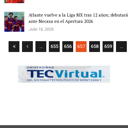
Atlante vuelve a la Liga MX tras 12 años; debutará
ante Necaxa en el Apertura 2026
Julio 16, 2026
(current)
…
655
656
657
658
659
…