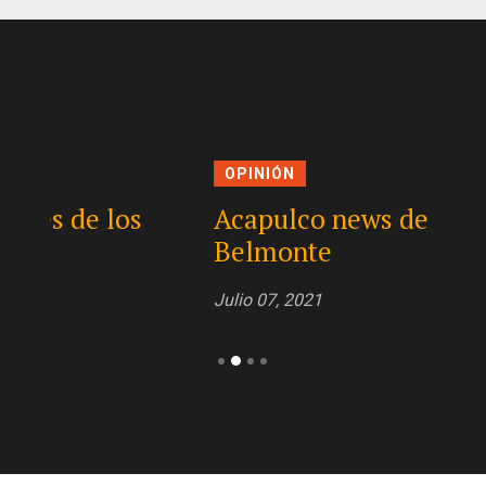
OPINIÓN
OPI
Acapulco news de Juan
Los
Belmonte
falt
Julio 07, 2021
Julio 