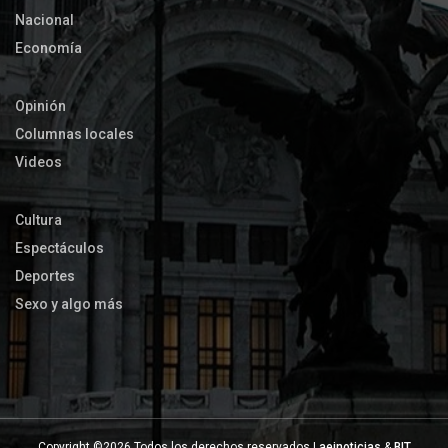
Nacional
Economía
Opinión
Columnas locales
Videos
Cultura
Espectáculos
Deportes
Sexo y algo más
Copyright ©
2026 Todos los derechos reservados |
aeinoticias
&
BIT