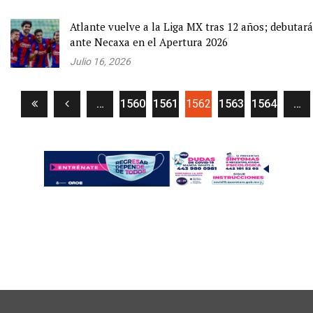
Atlante vuelve a la Liga MX tras 12 años; debutará
ante Necaxa en el Apertura 2026
Julio 16, 2026
(current)
…
1560
1561
1562
1563
1564
…