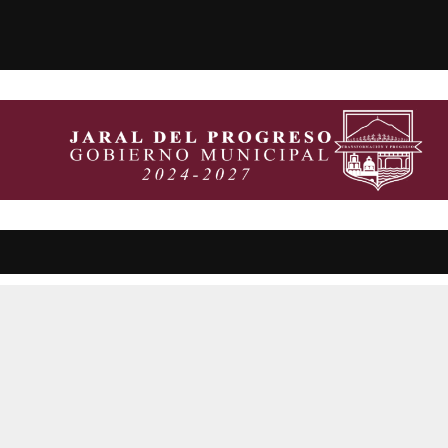
dor? Algunas narcohistoria...
Claudia Sheinbaum propu
STAS
OPINION
ESTADOS
MULTIMEDIA
ENTRETENIMI