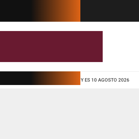
so cambiarle el nombre a Paso...
Crece la izquierda e
ENTO
HOY ES 10 AGOSTO 2026