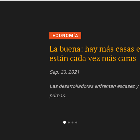
ECONOMÍA
SAT se lleva el ‘premio m
mdp por fiscalización
Sep. 23, 2021
SAT se lleva el ‘premio mayor’: recauda 