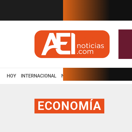
EN TIEMPO REAL
de mil cabezas.
¿Quién gobierna al Goberna
(CURRENT)
HOY
INTERNACIONAL
NACIONAL
ECONOMÍA
ENCUE
ECONOMÍA