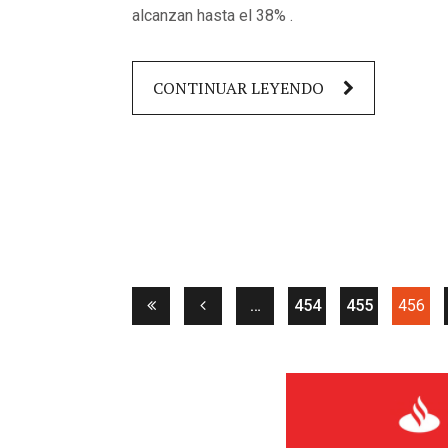
alcanzan hasta el 38% .
CONTINUAR LEYENDO
(cu
…
454
455
456