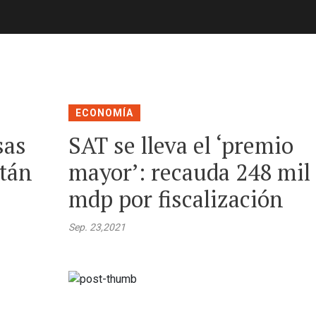
ECONOMÍA
sas
SAT se lleva el ‘premio
stán
mayor’: recauda 248 mil
mdp por fiscalización
Sep. 23,2021