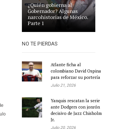
¿Quién gobierna al
Gobernador? Algunas
narcohistorias de México.
Parte 1
NO TE PIERDAS
Atlante ficha al
colombiano David Ospina
para reforzar su portería
Julio 21, 2026
Yanquis rescatan la serie
de
ante Dodgers con jonrón
decisivo de Jazz Chisholm
ulo
Jr.
Julio 20, 2026