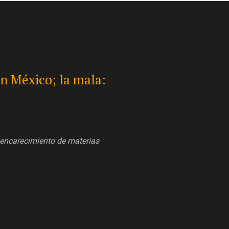
ayor’: recauda 248 mil
248 mil mdp por fiscalización