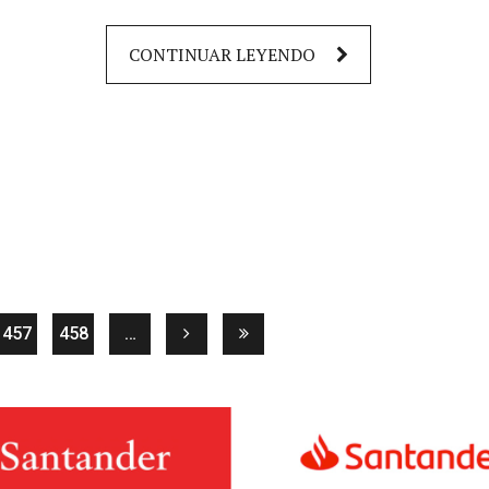
CONTINUAR LEYENDO
rrent)
457
458
…