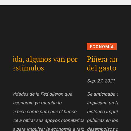
ECONOMÍA
ECO
or
Piñera anunció fuerte recorte
Cam
del gasto público para 2022
Renu
Rey
Sep. 27, 2021
Sep. 2
Se anticipaba que el Presupuesto 2022 en Chile
implicaría un fuerte recorte del gasto, luego del
co
histórico impulso entregado por las finanzas
tarios
públicas en los últimos dos años, con
 raíz
desembolsos que crecerán más de 30% este año.