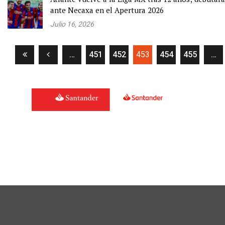
ante Necaxa en el Apertura 2026
Julio 16, 2026
(current)
…
451
452
453
454
455
…