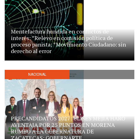
Mentefactura hundida en conflictos de
interés; *Relevo en comisión política de
proceso panista; *Movimiento Ciudadano: sin
derecho al error
NACIONAL
PRECANDIDATOS 2027: ULISES MEJÍA HARO
AVENTAJA POR 25 PUNTOS EN MORENA
RUMBO A LA GUBERNATURA DE
ZACATECAS: GOBERNARTE