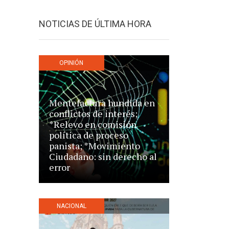
NOTICIAS DE ÚLTIMA HORA
OPINIÓN
Mentefactura hundida en
conflictos de interés;
*Relevo en comisión
política de proceso
panista; *Movimiento
Ciudadano: sin derecho al
error
NACIONAL