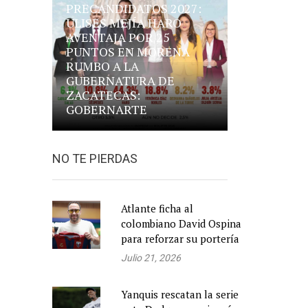
PRECANDIDATOS 2027:
ULISES MEJÍA HARO
AVENTAJA POR 25
PUNTOS EN MORENA
RUMBO A LA
GUBERNATURA DE
ZACATECAS:
GOBERNARTE
NO TE PIERDAS
Atlante ficha al
colombiano David Ospina
para reforzar su portería
Julio 21, 2026
Yanquis rescatan la serie