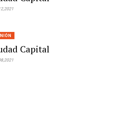
12,2021
INIÓN
udad Capital
08,2021