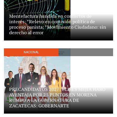
Mentefactura hundida en conflictos de
interés; *Relevo en comisión política de
proceso panista; *Movimiento Ciudadano: sin
derecho al error
NACIONAL
PRECANDIDATOS 2027: ULISES MEJÍA HARO
AVENTAJA POR 25 PUNTOS EN MORENA
RUMBO A LA GUBERNATURA DE
ZACATECAS: GOBERNARTE