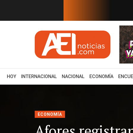
EN TIEMPO REAL
en México serán publicado en mi...
¿Cuál es el plan d
(CURRENT)
HOY
INTERNACIONAL
NACIONAL
ECONOMÍA
ENCUE
ECONOMÍA
Afores registra