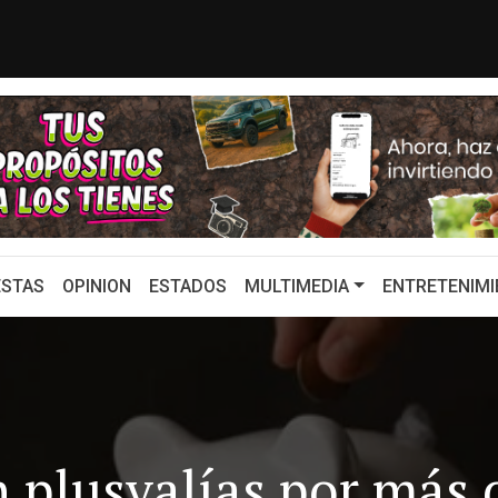
e Sheinbaum para recuperar importa...
¿Por qué Sheinba
STAS
OPINION
ESTADOS
MULTIMEDIA
ENTRETENIMI
n plusvalías por más 