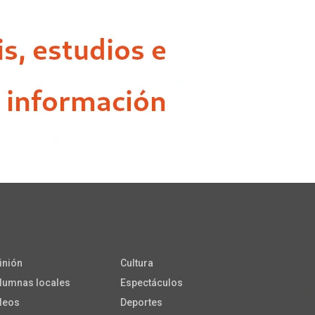
inión
Cultura
lumnas locales
Espectáculos
deos
Deportes