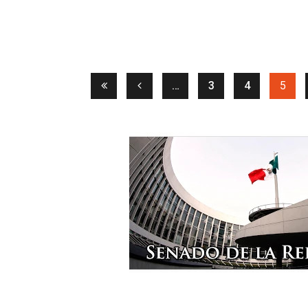
(curr
…
3
4
5