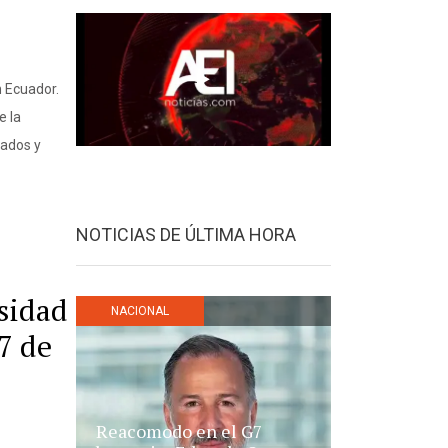
n Ecuador.
e la
dados y
NOTICIAS DE ÚLTIMA HORA
rsidad
NACIONAL
7 de
Reacomodo en el G7