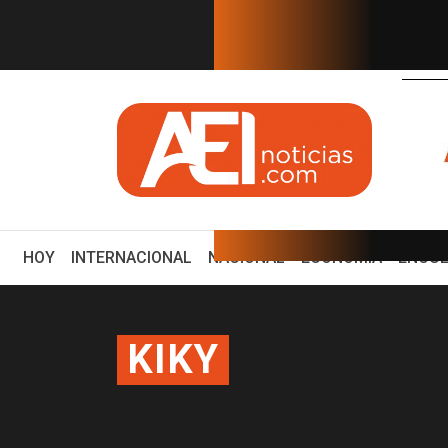
EN TIEMPO REAL
io: Eduardo Osuna, Guillerm...
ZACATECAS DEBE SER UNO 
(CURRENT)
HOY
INTERNACIONAL
NACIONAL
ECONOMÍA
ENCUE
KIKY