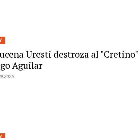
Y
ucena Uresti destroza al "Cretino"
go Aguilar
09,2026
Y