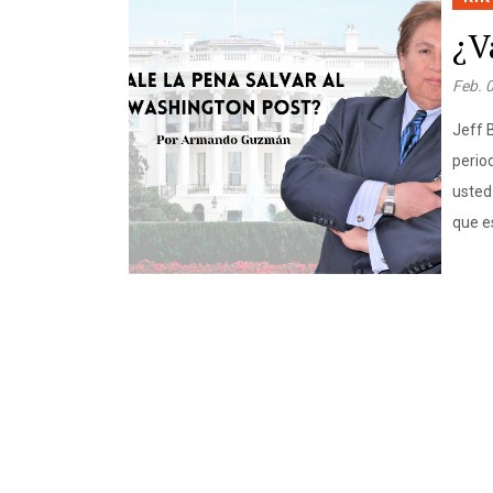
¿V
Feb. 
Jeff 
perio
usted
que e