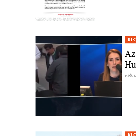
KIK
Az
Hu
Feb. 
KIK