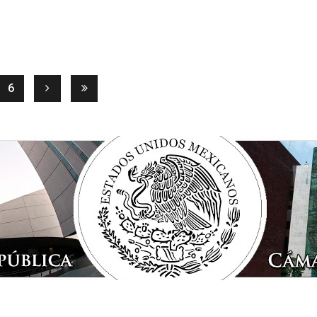
ent)
6