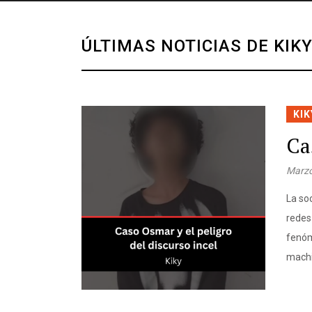
ÚLTIMAS NOTICIAS DE KIK
KIK
Ca
Marzo
La so
redes
fenóm
machi