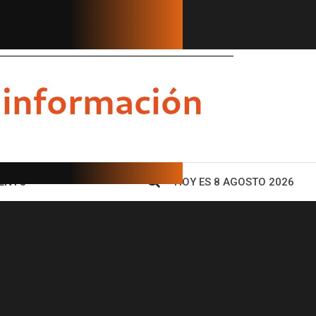
 conductor anuncia su salida tra...
GOBERNADORE
ENTO
HOY ES 8 AGOSTO 2026