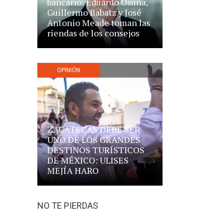
bancario: Eduardo Osuna,
Guillermo Babatz y José
Antonio Meade toman las
riendas de los consejos
OPINIÓN
ZACATECAS DEBE SER
UNO DE LOS GRANDES
DESTINOS TURÍSTICOS
DE MÉXICO: ULISES
MEJÍA HARO
NO TE PIERDAS