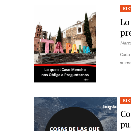
KIK
Lo
pr
Marzo
Cada 
su me
KIK
Co
pu