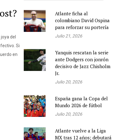
Post?
Atlante ficha al
colombiano David Ospina
para reforzar su portería
Julio 21, 2026
joya del
ectivo. Si
Yanquis rescatan la serie
cuerdo en
ante Dodgers con jonrón
decisivo de Jazz Chisholm
Jr.
Julio 20, 2026
España gana la Copa del
Mundo 2026 de fútbol
Julio 20, 2026
Atlante vuelve a la Liga
MX tras 12 años; debutará