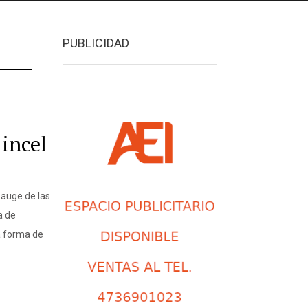
PUBLICIDAD
 incel
auge de las
a de
a forma de