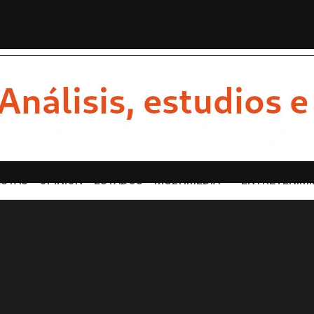
DE LOS GRANDES DESTINOS TURÍS...
Con emotivo mensaje,
STAS
OPINION
ESTADOS
MULTIMEDIA
ENTRETENIMI