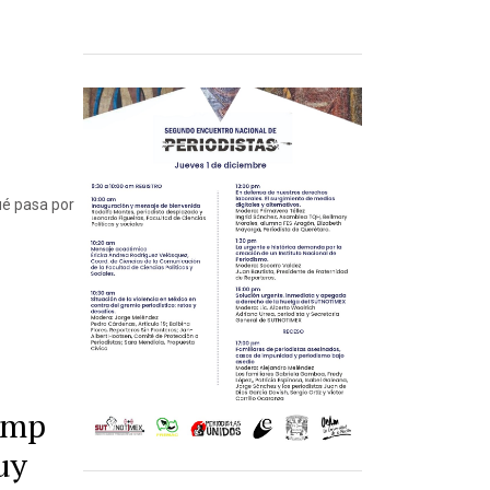
ué pasa por
rump
uy