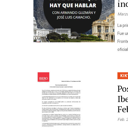
in
Marzo
La pr
Fue u
Front
ofici
KIK
Po
Ib
Fe
Feb. 