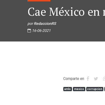
Cae México en 
por
RedaccionRS
16-06-2021
Comparte en
amlo
mexico
corrupcion