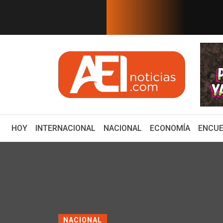
EN TIEMPO REAL
ancario: Eduardo Osuna, Guillerm...
ZACATECAS DEBE SER
(CURRENT)
HOY
INTERNACIONAL
NACIONAL
ECONOMÍA
ENCUE
NACIONAL