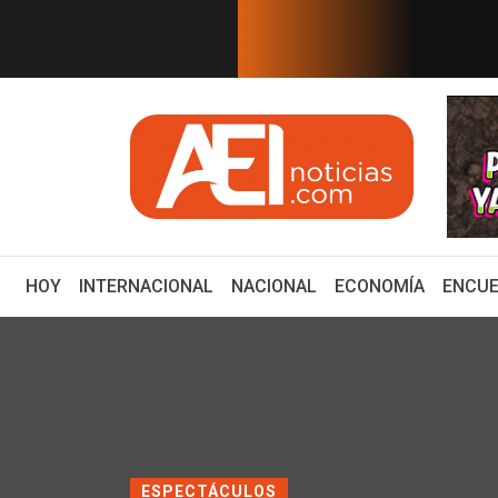
EN TIEMPO REAL
icias tras consol...
Estudios de fracking en México s
(CURRENT)
HOY
INTERNACIONAL
NACIONAL
ECONOMÍA
ENCUE
ESPECTÁCULOS