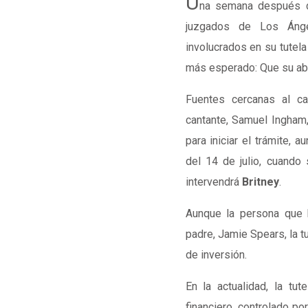
U
na semana después d
juzgados de Los Ánge
involucrados en su tutel
más esperado: Que su abog
Fuentes cercanas al ca
cantante, Samuel Ingham,
para iniciar el trámite, 
del 14 de julio, cuando
intervendrá
Britney
.
Aunque la persona que 
padre, Jamie Spears, la t
de inversión.
En la actualidad, la tut
financiero, controlado p