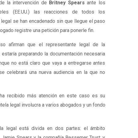
e la intervención de
Britney Spears
ante los
les (EE.UU.) las reacciones de todos los
a legal se han encadenado sin que llegue el paso
ado registre una petición para ponerle fin.
so afirman que el representante legal de la
 estaría preparando la documentación necesaria
aunque no está claro que vaya a entregarse antes
 se celebrará una nueva audiencia en la que no
ha recibido más atención en este caso es su
utela legal involucra a varios abogados y un fondo
ela legal está divida en dos partes: el ámbito
or Jamie Spears y la compañía Bessemer Trust; y