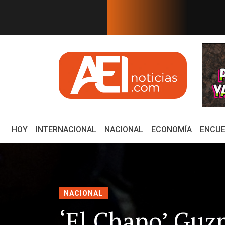
EN TIEMPO REAL
 México serán publicado en mi...
¿Cuál es el plan de 
(CURRENT)
HOY
INTERNACIONAL
NACIONAL
ECONOMÍA
ENCUE
NACIONAL
‘El Chapo’ Guz