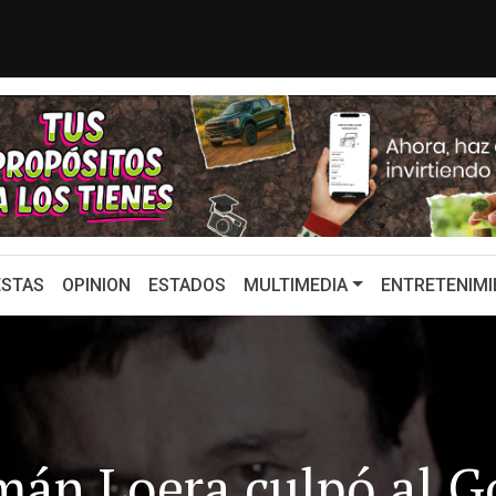
Sheinbaum para recuperar importa...
¿Por qué Sheinbau
STAS
OPINION
ESTADOS
MULTIMEDIA
ENTRETENIMI
mán Loera culpó al G