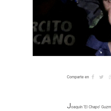
Comparte en
J
oaquín ‘El Chapo’ Guz