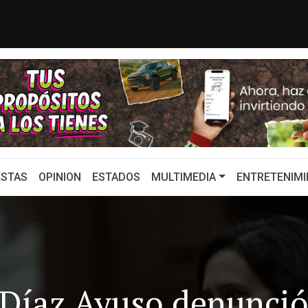
 conductor anuncia su salida tra...
GOBERNADORE
STAS
OPINION
ESTADOS
MULTIMEDIA
ENTRETENIMI
 Díaz Ayuso denunci