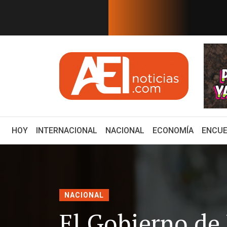
EN TIEMPO REAL
DE LOS GRANDES DESTINOS TURÍS...
Con emotivo mensaje,
(CURRENT)
HOY
INTERNACIONAL
NACIONAL
ECONOMÍA
ENCUE
NACIONAL
El Gobierno de